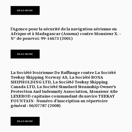
READ MORE
l’Agence pour la sécurité de la navigation aérienne en
Afrique et à Madagascar (Assena) contre Monsieur X. –
N° de pourvoi: 99-16673 (2001)
READ MORE
La Société Ivoirienne De Raffinage contre La Société
Teekay Shipping Norway AS, La Société BONA
SHIPHOLDING LTD, La Société Teekay Shipping
Canada LTD, La Société Standard Steamship Owner’s
Protection And Indemnity Association, Monsieur Atle
LEXEROD capitaine commandant du navire TEEKAY
FOUNTAIN- Numéro d’inscription au répertoire
général : 06/07787 (2008)
READ MORE