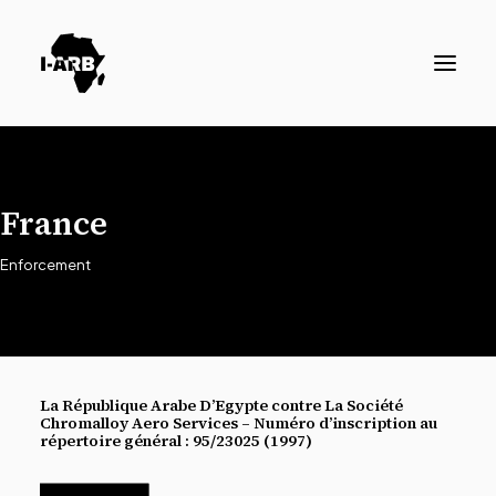
RESOURCES
France
DIRECTORY
ICSID CASES
Enforcement
ENFORCEMENT
NEWS
La République Arabe D’Egypte contre La Société
LOGIN / REGISTER
Chromalloy Aero Services – Numéro d’inscription au
répertoire général : 95/23025 (1997)