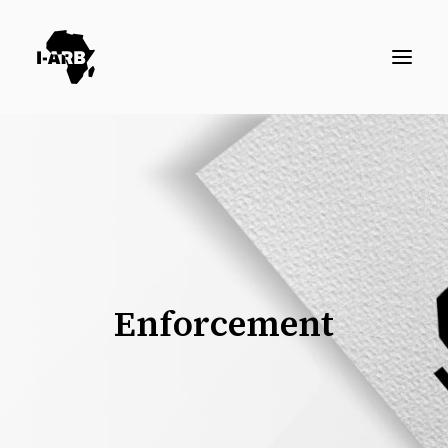
RESOURCES
DIRECTORY
ICSID CASES
ENFORCEMENT
NEWS
Enforcement
LOGIN / REGISTER